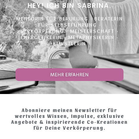
HEY! ICH BIN SABRINA.
MENTORIN FÜR BERUFUNG · BERATERIN
FÜR SELBSTFÜHRUNG
·
VERKÖRPERUNG · MEISTERSCHAFT
·
ENERGETIKERIN · METAPHYSIKERIN
·
KÜNSTLERIN
MEHR ERFAHREN
Abonniere meinen Newsletter für
wertvolles Wissen, Impulse, exklusive
Angebote & inspirierende Co-Kreationen
für Deine Verkörperung.