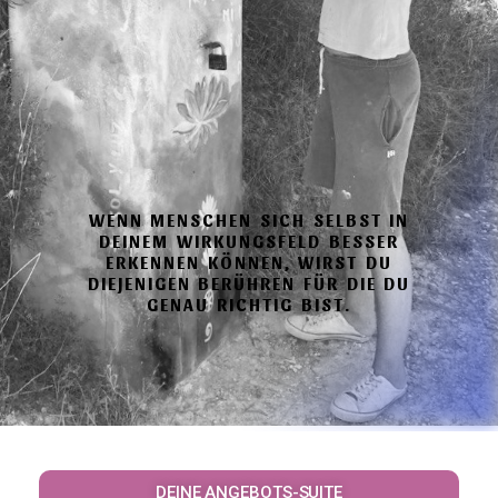
WENN MENSCHEN SICH SELBST IN
DEINEM WIRKUNGSFELD BESSER
ERKENNEN KÖNNEN, WIRST DU
DIEJENIGEN BERÜHREN FÜR DIE DU
GENAU RICHTIG BIST.
DEINE ANGEBOTS-SUITE