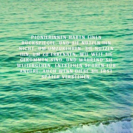
PIONIERINNEN HABEN EINEN
RÜCKSPIEGEL. UND SIE NUTZEN IHN
NICHT, UM UMZUKEHREN. SIE NUTZEN
IHN, UM ZU ERKENNEN, WIE WEIT SIE
GEKOMMEN SIND. UND WÄHREND SIE
WEITERGEHEN, ENTSTEHEN SPUREN FÜR
ANDERE. AUCH WENN DIESE SIE ERST
SPÄTER VERSTEHEN.